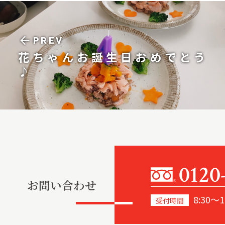
arrow_back
PREV
花ちゃんお誕生日おめでとう
♪
0120
お問い合わせ
8:30～1
受付時間