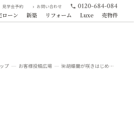
0120-684-084
phone
見学会予約
お問い合わせ
ight
chevron_right
宅ローン
新築
リフォーム
Luxe
売物件
ップ
お客様投稿広場
🌺胡蝶蘭が咲きはじめました❣