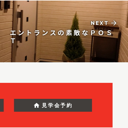
arrow_forward
NEXT
エントランスの素敵なＰＯＳ
Ｔ
home
見学会予約