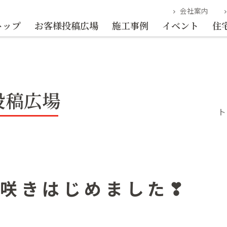
会社案内
chevron_right
chevron_r
トップ
お客様投稿広場
施工事例
イベント
住
投稿広場
ト
が咲きはじめました❣