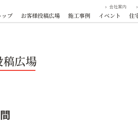
会社案内
chevron_right
chevron_r
トップ
お客様投稿広場
施工事例
イベント
住
投稿広場
間