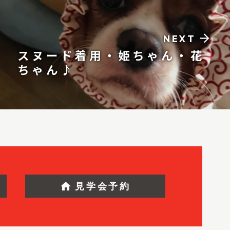
arrow_forward
NEXT
スヌード着用・姫ちゃん・花
ちゃん♪
home
見学会予約