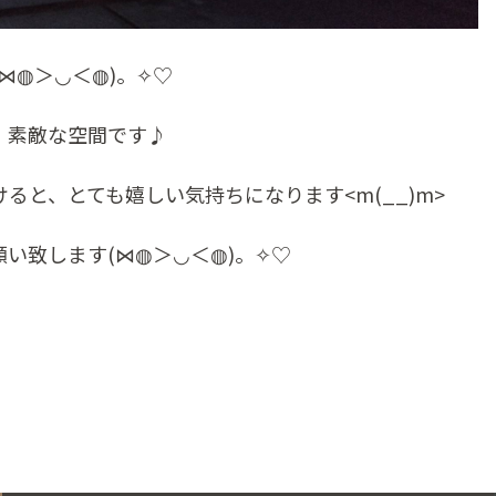
⋈◍＞◡＜◍)。✧♡
、素敵な空間です♪
ると、とても嬉しい気持ちになります<m(__)m>
い致します(⋈◍＞◡＜◍)。✧♡