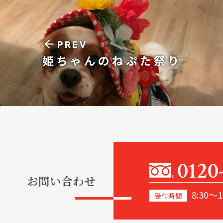
arrow_back
PREV
姫ちゃんのねぷた祭り
0120
お問い合わせ
8:30～1
受付時間